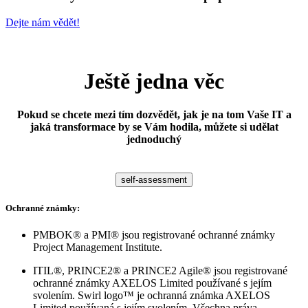
Dejte nám vědět!
Ještě jedna věc
Pokud se chcete mezi tím dozvědět, jak je na tom Vaše IT a
jaká transformace by se Vám hodila, můžete si udělat
jednoduchý
self-assessment
Ochranné známky:
PMBOK® a PMI® jsou registrované ochranné známky
Project Management Institute.
ITIL®, PRINCE2® a PRINCE2 Agile® jsou registrované
ochranné známky AXELOS Limited používané s jejím
svolením.
Swirl logo™ je ochranná známka AXELOS
Limited používaná s jejím svolením. Všechna práva